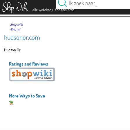
es
.
.
alle webshops
één zoekactie
hudsonor.com
Hudson Or
Ratings and Reviews
More Ways to Save