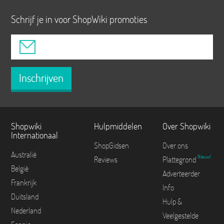
Schrijf je in voor ShopWiki promoties
Inschrijven
Shopwiki
Hulpmiddelen
Over Shopwiki
Internationaal
ShopGidsen
Over ons
Australië
Nieuw!
Reviews
Plattegrond
België
Adverteerder
Frankrijk
Info
Duitsland
Hulp &
Nederland
Veelgestelde