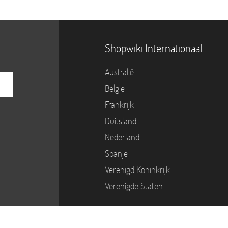
Shopwiki Internationaal
Australië
België
Frankrijk
Duitsland
Nederland
Spanje
Verenigd Koninkrijk
Verenigde Staten