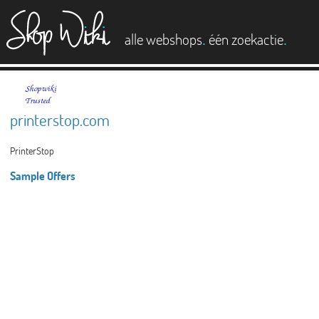
es
.
.
alle webshops
één zoekactie
printerstop.com
PrinterStop
Sample Offers