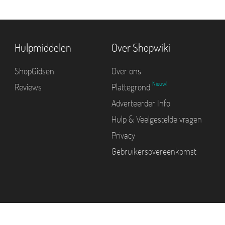
Hulpmiddelen
Over Shopwiki
ShopGidsen
Over ons
Nieuw!
Reviews
Plattegrond
Adverteerder Info
Hulp & Veelgestelde vragen
Privacy
Gebruikersovereenkomst