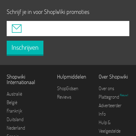
Schrijf je in voor ShopWiki promoties
Inschrijven
Shopwiki
Hulpmiddelen
Over Shopwiki
Internationaal
ShopGidsen
Over ons
Australië
Nieuw!
Reviews
Plattegrond
België
Adverteerder
Frankrijk
Info
Duitsland
Hulp &
Nederland
Veelgestelde