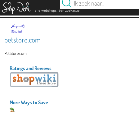
es
.
.
alle webshops
één zoekactie
petstore.com
PetStore.com
Ratings and Reviews
More Ways to Save