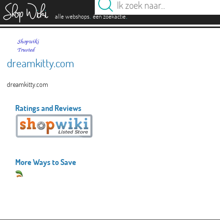
es
.
.
alle webshops
één zoekactie
dreamkitty.com
dreamkitty.com
Ratings and Reviews
More Ways to Save