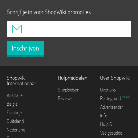
Schrijf je in voor ShopWiki promoties
Inschrijven
Shopwiki
Hulpmiddelen
Over Shopwiki
Internationaal
ShopGidsen
Over ons
Australië
Nieuw!
Reviews
Plattegrond
België
Adverteerder
Frankrijk
Info
Duitsland
Hulp &
Nederland
Veelgestelde