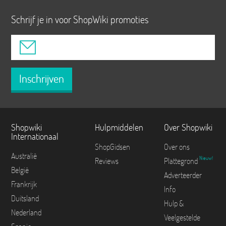
Schrijf je in voor ShopWiki promoties
Inschrijven
Shopwiki
Hulpmiddelen
Over Shopwiki
Internationaal
ShopGidsen
Over ons
Australië
Nieuw!
Reviews
Plattegrond
België
Adverteerder
Frankrijk
Info
Duitsland
Hulp &
Nederland
Veelgestelde