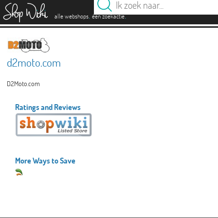
es
.
.
alle webshops
één zoekactie
d2moto.com
D2Moto.com
Ratings and Reviews
More Ways to Save