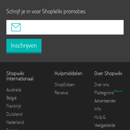
Schrijf je in voor ShopWiki promoties
Inschrijven
Shopwiki
Hulpmiddelen
Over Shopwiki
Internationaal
ShopGidsen
Over ons
Australië
Nieuw!
Reviews
Plattegrond
België
Adverteerder
Frankrijk
Info
Duitsland
Hulp &
Nederland
Veelgestelde