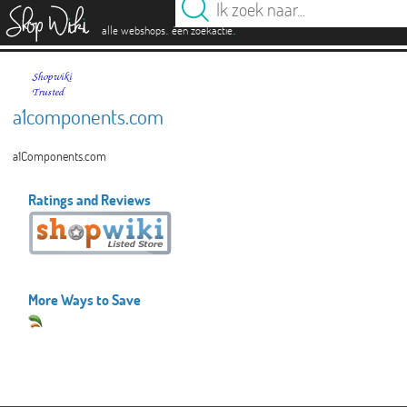
es
.
.
alle webshops
één zoekactie
a1components.com
a1Components.com
Ratings and Reviews
More Ways to Save