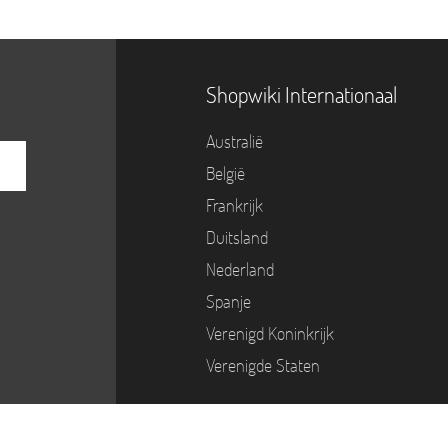
Shopwiki Internationaal
Australië
België
Frankrijk
Duitsland
Nederland
Spanje
Verenigd Koninkrijk
Verenigde Staten