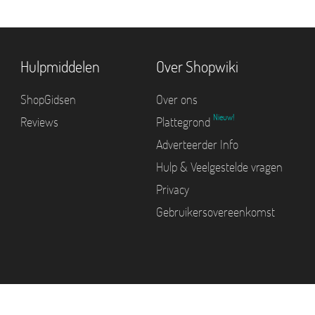
Hulpmiddelen
Over Shopwiki
ShopGidsen
Over ons
Nieuw!
Reviews
Plattegrond
Adverteerder Info
Hulp & Veelgestelde vragen
Privacy
Gebruikersovereenkomst