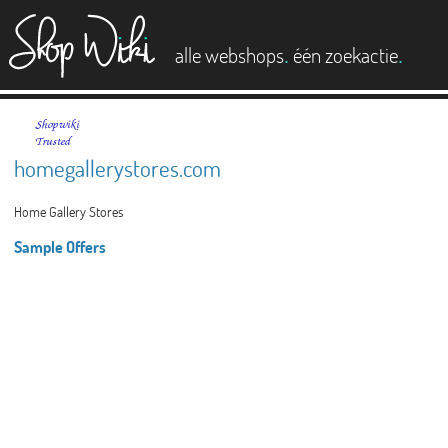
es
.
.
alle webshops
één zoekactie
homegallerystores.com
Home Gallery Stores
Sample Offers