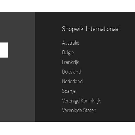
Shopwiki Internationaal
Australië
België
Frankrijk
Duitsland
Nederland
Spanje
Verenigd Koninkrijk
Verenigde Staten