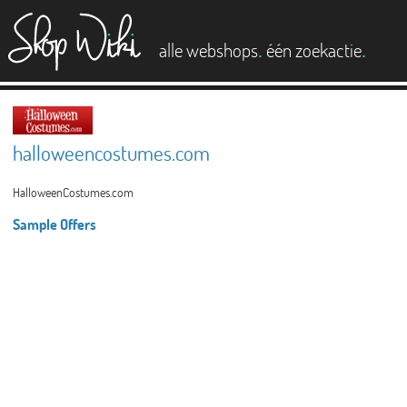
es
.
.
alle webshops
één zoekactie
halloweencostumes.com
HalloweenCostumes.com
Sample Offers