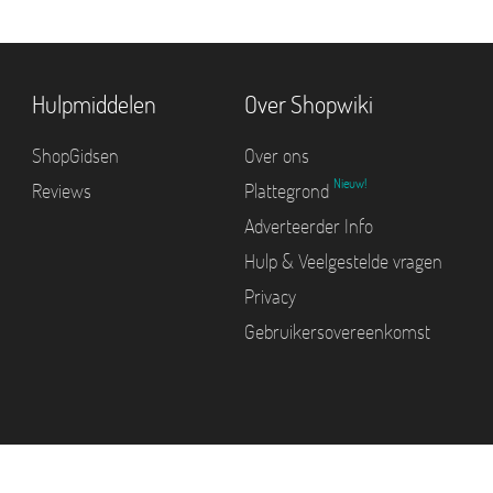
Hulpmiddelen
Over Shopwiki
ShopGidsen
Over ons
Nieuw!
Reviews
Plattegrond
Adverteerder Info
Hulp & Veelgestelde vragen
Privacy
Gebruikersovereenkomst