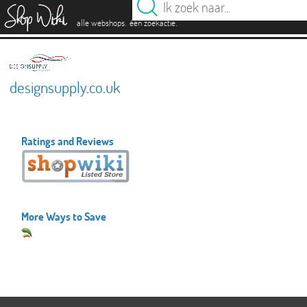
es
.
.
alle webshops
één zoekactie
designsupply.co.uk
Ratings and Reviews
More Ways to Save