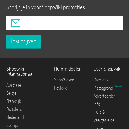
Schrijf je in voor ShopWiki promoties
Inschrijven
Shopwiki
Hulpmiddelen
Over Shopwiki
Internationaal
ShopGidsen
Over ons
Australië
Nieuw!
Reviews
Plattegrond
België
Adverteerder
Frankrijk
Info
Duitsland
Hulp &
Nederland
Veelgestelde
Spanje
vragen