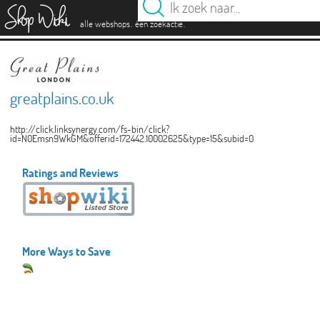
es
.
.
alle webshops
één zoekactie
greatplains.co.uk
http://click.linksynergy.com/fs-bin/click?
id=N0Emsn9WkGM&offerid=172442.10002625&type=15&subid=0
Ratings and Reviews
More Ways to Save