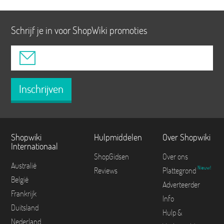
Schrijf je in voor ShopWiki promoties
Inschrijven
Shopwiki
Hulpmiddelen
Over Shopwiki
Internationaal
ShopGidsen
Over ons
Australië
Nieuw!
Reviews
Plattegrond
België
Adverteerder
Frankrijk
Info
Duitsland
Hulp &
Nederland