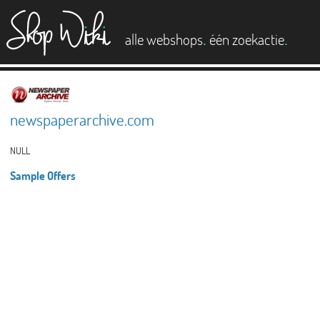
es
.
.
alle webshops
één zoekactie
newspaperarchive.com
NULL
Sample Offers