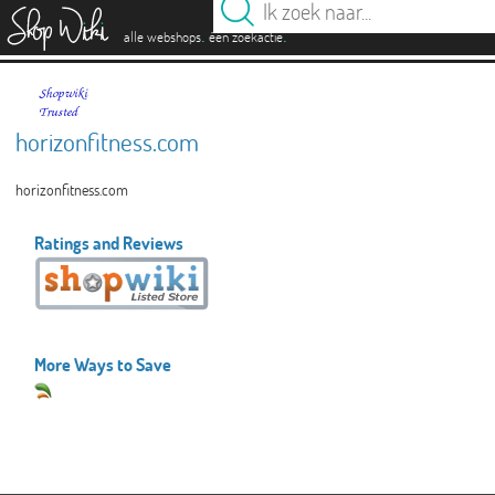
es
.
.
alle webshops
één zoekactie
horizonfitness.com
horizonfitness.com
Ratings and Reviews
More Ways to Save