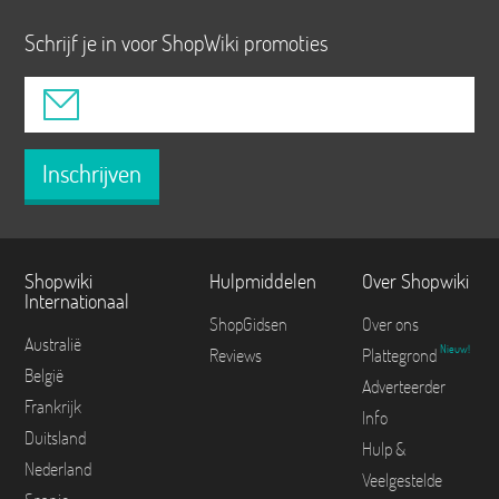
Schrijf je in voor ShopWiki promoties
Inschrijven
Shopwiki
Hulpmiddelen
Over Shopwiki
Internationaal
ShopGidsen
Over ons
Australië
Nieuw!
Reviews
Plattegrond
België
Adverteerder
Frankrijk
Info
Duitsland
Hulp &
Nederland
Veelgestelde