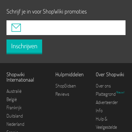
Schrijf je in voor ShopWiki promoties
Inschrijven
Shopwiki
Hulpmiddelen
Over Shopwiki
Internationaal
ShopGidsen
Over ons
Australië
Nieuw!
Reviews
Plattegrond
België
Adverteerder
Frankrijk
Info
Duitsland
Hulp &
Nederland
Veelgestelde