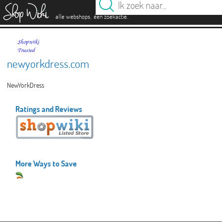
es
.
.
alle webshops
één zoekactie
newyorkdress.com
NewYorkDress
Ratings and Reviews
More Ways to Save