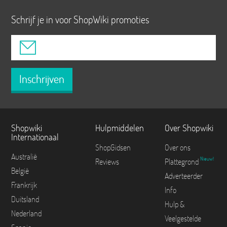
Schrijf je in voor ShopWiki promoties
Inschrijven
Shopwiki
Hulpmiddelen
Over Shopwiki
Internationaal
ShopGidsen
Over ons
Australië
Nieuw!
Reviews
Plattegrond
België
Adverteerder
Frankrijk
Info
Duitsland
Hulp &
Nederland
Veelgestelde