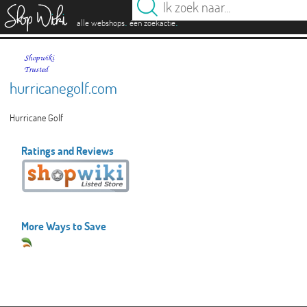
es
.
.
alle webshops
één zoekactie
hurricanegolf.com
Hurricane Golf
Ratings and Reviews
More Ways to Save