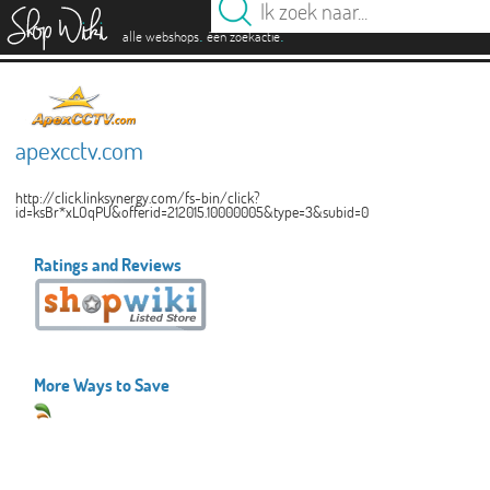
es
.
.
alle webshops
één zoekactie
apexcctv.com
http://click.linksynergy.com/fs-bin/click?
id=ksBr*xLOqPU&offerid=212015.10000005&type=3&subid=0
Ratings and Reviews
More Ways to Save