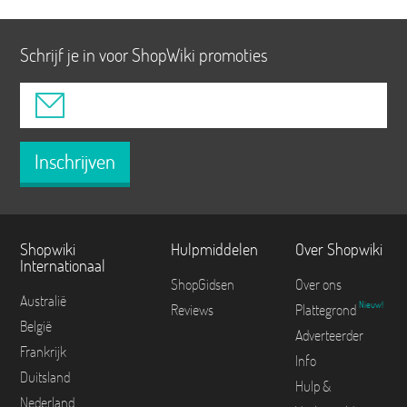
Schrijf je in voor ShopWiki promoties
Inschrijven
Shopwiki
Hulpmiddelen
Over Shopwiki
Internationaal
ShopGidsen
Over ons
Australië
Nieuw!
Reviews
Plattegrond
België
Adverteerder
Frankrijk
Info
Duitsland
Hulp &
Nederland