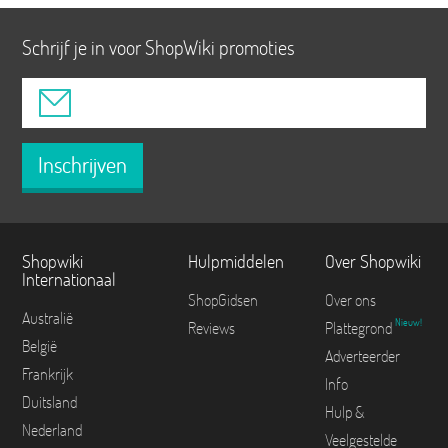
Schrijf je in voor ShopWiki promoties
Inschrijven
Shopwiki
Hulpmiddelen
Over Shopwiki
Internationaal
ShopGidsen
Over ons
Australië
Nieuw!
Reviews
Plattegrond
België
Adverteerder
Frankrijk
Info
Duitsland
Hulp &
Nederland
Veelgestelde