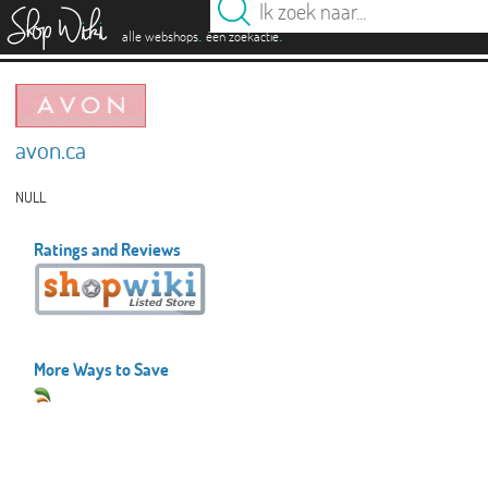
es
.
.
alle webshops
één zoekactie
avon.ca
NULL
Ratings and Reviews
More Ways to Save