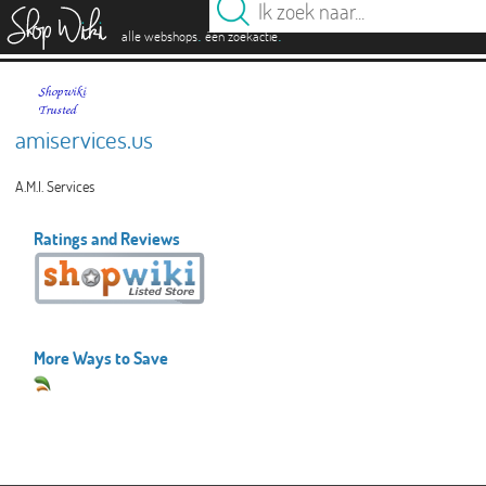
es
.
.
alle webshops
één zoekactie
amiservices.us
A.M.I. Services
Ratings and Reviews
More Ways to Save