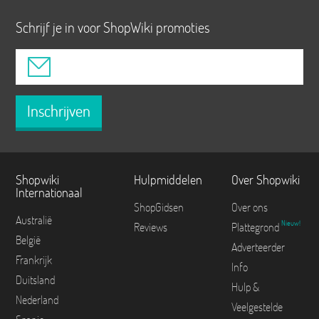
Schrijf je in voor ShopWiki promoties
Inschrijven
Shopwiki
Hulpmiddelen
Over Shopwiki
Internationaal
ShopGidsen
Over ons
Australië
Nieuw!
Reviews
Plattegrond
België
Adverteerder
Frankrijk
Info
Duitsland
Hulp &
Nederland
Veelgestelde