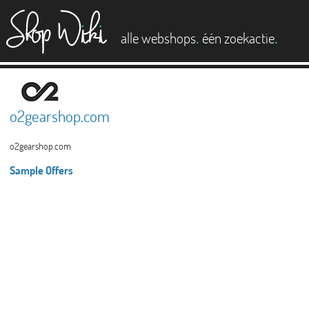
es
.
.
alle webshops
één zoekactie
o2gearshop.com
o2gearshop.com
Sample Offers