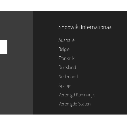
Shopwiki Internationaal
Australië
België
Frankrijk
Duitsland
Nederland
Spanje
Verenigd Koninkrijk
Verenigde Staten