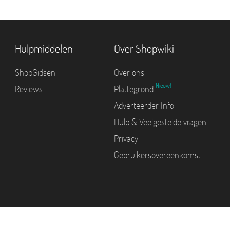
Hulpmiddelen
Over Shopwiki
ShopGidsen
Over ons
Nieuw!
Reviews
Plattegrond
Adverteerder Info
Hulp & Veelgestelde vragen
Privacy
Gebruikersovereenkomst