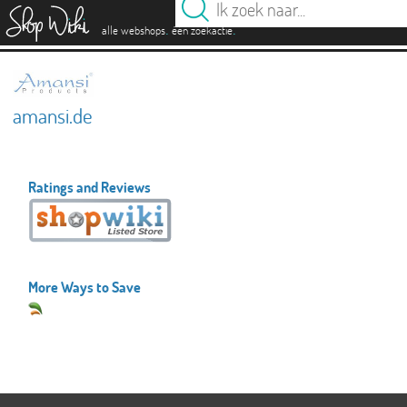
es
.
.
alle webshops
één zoekactie
amansi.de
Ratings and Reviews
More Ways to Save