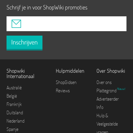
Schrijf je in voor ShopWiki promoties
Inschrijven
Shopwiki
Hulpmiddelen
Over Shopwiki
Internationaal
ShopGidsen
Over ons
Australië
Nieuw!
Reviews
Plattegrond
België
Adverteerder
Frankrijk
Info
Duitsland
Hulp &
Nederland
Veelgestelde
Spanje
vragen