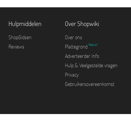
Hulpmiddelen
Over Shopwiki
ShopGidsen
Over ons
Nieuw!
Reviews
Plattegrond
Adverteerder Info
Hulp & Veelgestelde vragen
Privacy
Gebruikersovereenkomst