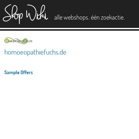
es
.
.
alle webshops
één zoekactie
homoeopathiefuchs.de
Sample Offers