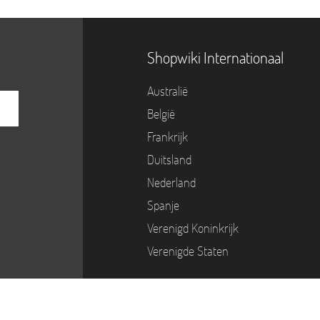
Shopwiki Internationaal
Australië
België
Frankrijk
Duitsland
Nederland
Spanje
Verenigd Koninkrijk
Verenigde Staten