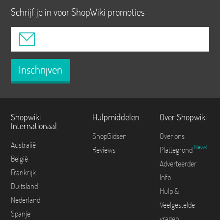
Schrijf je in voor ShopWiki promoties
Inschrijven
Shopwiki
Hulpmiddelen
Over Shopwiki
Internationaal
ShopGidsen
Over ons
Australië
Nieuw!
Reviews
Plattegrond
België
Adverteerder
Frankrijk
Info
Duitsland
Hulp &
Nederland
Veelgestelde
Spanje
vragen