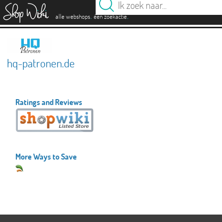
es
.
.
alle webshops
één zoekactie
hq-patronen.de
Ratings and Reviews
More Ways to Save