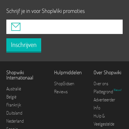
Schrijf je in voor ShopWiki promoties
Inschrijven
Shopwiki
Hulpmiddelen
Over Shopwiki
Internationaal
ShopGidsen
Over ons
Australië
Nieuw!
Reviews
Plattegrond
België
Adverteerder
Frankrijk
Info
Duitsland
Hulp &
Nederland
Veelgestelde
Spanje