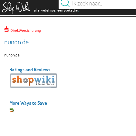
es
.
.
alle webshops
één zoekactie
nunon.de
nunon.de
Ratings and Reviews
More Ways to Save