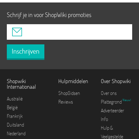
Schrijf je in voor ShopWiki promoties
Inschrijven
Shopwiki
Hulpmiddelen
Over Shopwiki
Internationaal
ShopGidsen
Over ons
Australië
Nieuw!
Reviews
Plattegrond
België
Adverteerder
Frankrijk
Info
Duitsland
Hulp &
Nederland
Veelgestelde