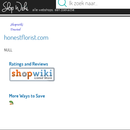
es
.
.
alle webshops
één zoekactie
honestflorist.com
NULL
Ratings and Reviews
More Ways to Save