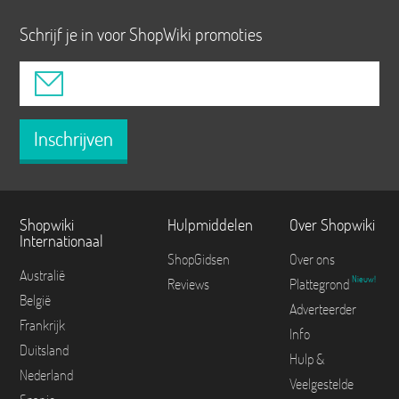
Schrijf je in voor ShopWiki promoties
Inschrijven
Shopwiki
Hulpmiddelen
Over Shopwiki
Internationaal
ShopGidsen
Over ons
Australië
Nieuw!
Reviews
Plattegrond
België
Adverteerder
Frankrijk
Info
Duitsland
Hulp &
Nederland
Veelgestelde