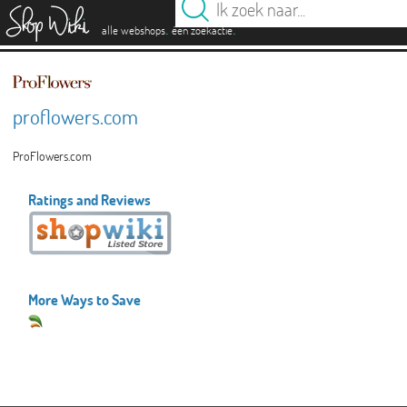
es
.
.
alle webshops
één zoekactie
proflowers.com
ProFlowers.com
Ratings and Reviews
More Ways to Save