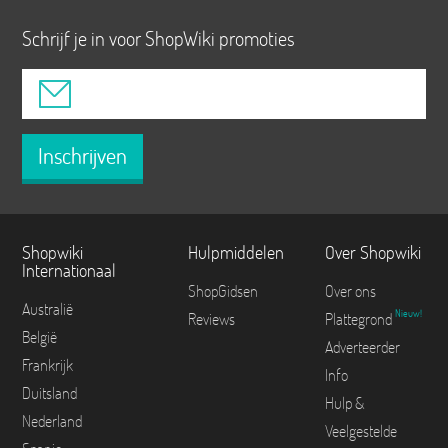
Schrijf je in voor ShopWiki promoties
Inschrijven
Shopwiki
Hulpmiddelen
Over Shopwiki
Internationaal
ShopGidsen
Over ons
Australië
Nieuw!
Reviews
Plattegrond
België
Adverteerder
Frankrijk
Info
Duitsland
Hulp &
Nederland
Veelgestelde