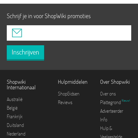
Schrijf je in voor ShopWiki promoties
Inschrijven
Shopwiki
Hulpmiddelen
Over Shopwiki
Internationaal
ShopGidsen
Over ons
Australië
Nieuw!
Reviews
Plattegrond
België
Adverteerder
Frankrijk
Info
Duitsland
Hulp &
Nederland
Veelgestelde