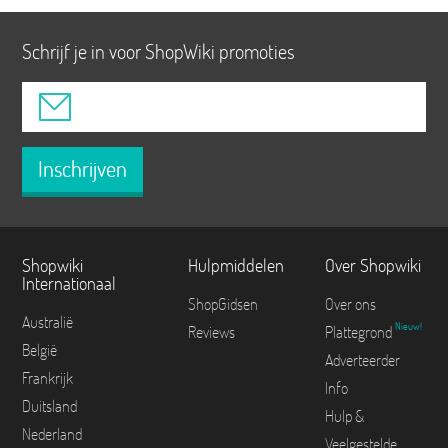
Schrijf je in voor ShopWiki promoties
Inschrijven
Shopwiki
Hulpmiddelen
Over Shopwiki
Internationaal
ShopGidsen
Over ons
Australië
Nieuw!
Reviews
Plattegrond
België
Adverteerder
Frankrijk
Info
Duitsland
Hulp &
Nederland
Veelgestelde