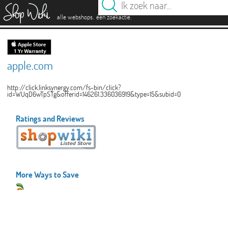
es
.
.
alle webshops
één zoekactie
apple.com
http://click.linksynergy.com/fs-bin/click?
id=WUqD6wTpSTg&offerid=146261.336036919&type=15&subid=0
Ratings and Reviews
More Ways to Save