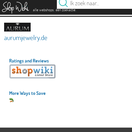
es
.
.
alle webshops
één zoekactie
aurumjewelry.de
Ratings and Reviews
More Ways to Save