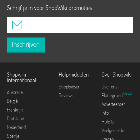
Schrijf je in voor ShopWiki promoties
Inschrijven
Shopwiki
Hulpmiddelen
Over Shopwiki
Internationaal
ShopGidsen
Over ons
Australië
Nieuw!
Reviews
Plattegrond
België
Adverteerder
Frankrijk
Info
Duitsland
Hulp &
Nederland
Veelgestelde
Spanje
vragen