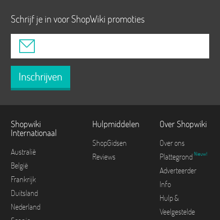
Schrijf je in voor ShopWiki promoties
Inschrijven
Shopwiki
Hulpmiddelen
Over Shopwiki
Internationaal
ShopGidsen
Over ons
Australië
Nieuw!
Reviews
Plattegrond
België
Adverteerder
Frankrijk
Info
Duitsland
Hulp &
Nederland
Veelgestelde