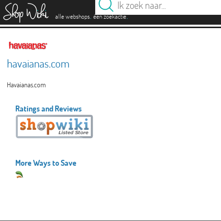
es
.
.
alle webshops
één zoekactie
havaianas.com
Havaianas.com
Ratings and Reviews
More Ways to Save