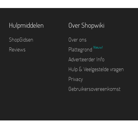
Hulpmiddelen
Over Shopwiki
ShopGidsen
Over ons
Nieuw!
Reviews
Plattegrond
Adverteerder Info
Hulp & Veelgestelde vragen
Privacy
Gebruikersovereenkomst