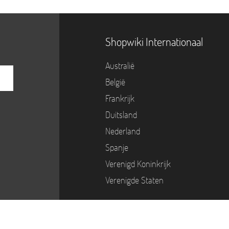
Shopwiki Internationaal
Australië
België
Frankrijk
Duitsland
Nederland
Spanje
Verenigd Koninkrijk
Verenigde Staten