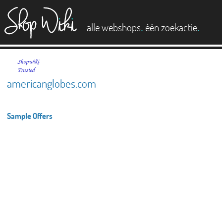
es
.
.
alle webshops
één zoekactie
americanglobes.com
Sample Offers