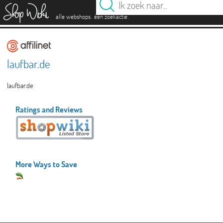
es
.
.
alle webshops
één zoekactie
laufbar.de
laufbar.de
Ratings and Reviews
More Ways to Save