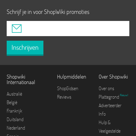
Schrijf je in voor ShopWiki promoties
Inschrijven
Shopwiki
Hulpmiddelen
Over Shopwiki
Internationaal
ShopGidsen
Over ons
Australië
Nieuw!
Reviews
Plattegrond
België
Adverteerder
Frankrijk
Info
Duitsland
Hulp &
Nederland
Veelgestelde