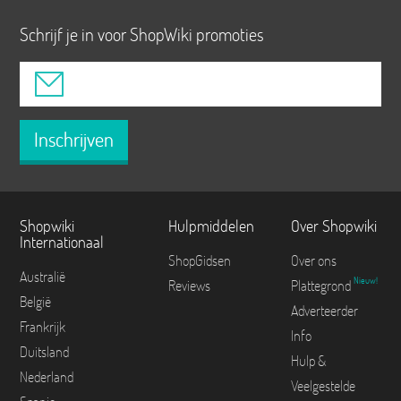
Schrijf je in voor ShopWiki promoties
Inschrijven
Shopwiki
Hulpmiddelen
Over Shopwiki
Internationaal
ShopGidsen
Over ons
Australië
Nieuw!
Reviews
Plattegrond
België
Adverteerder
Frankrijk
Info
Duitsland
Hulp &
Nederland
Veelgestelde