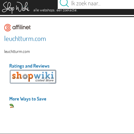
es
.
.
alle webshops
één zoekactie
leuchtturm.com
leuchtturm.com
Ratings and Reviews
More Ways to Save