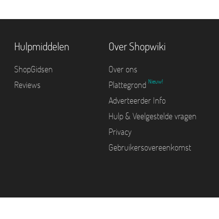
Hulpmiddelen
Over Shopwiki
ShopGidsen
Over ons
Nieuw!
Reviews
Plattegrond
Adverteerder Info
Hulp & Veelgestelde vragen
Privacy
Gebruikersovereenkomst