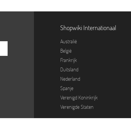
Shopwiki Internationaal
Australië
België
Frankrijk
Duitsland
Nederland
Spanje
Verenigd Koninkrijk
Verenigde Staten