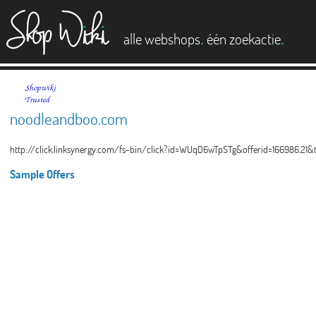
es
.
.
alle webshops
één zoekactie
noodleandboo.com
http://click.linksynergy.com/fs-bin/click?id=WUqD6wTpSTg&offerid=166986.21&
Sample Offers