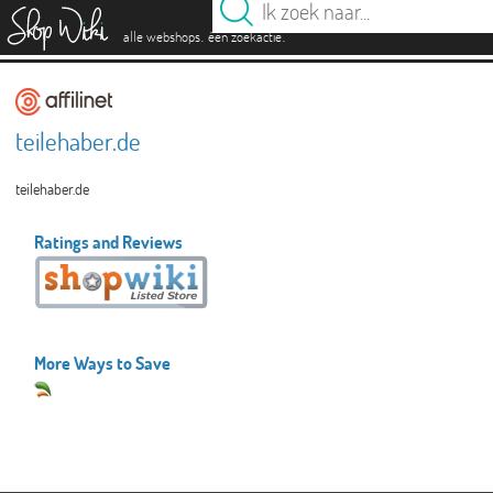
es
.
.
alle webshops
één zoekactie
teilehaber.de
teilehaber.de
Ratings and Reviews
More Ways to Save