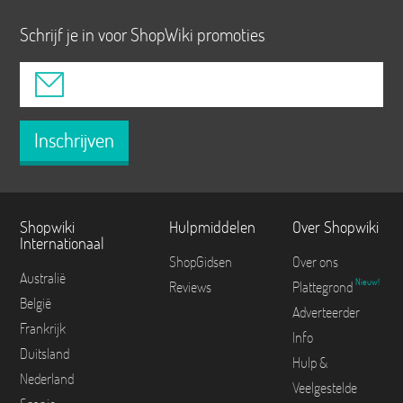
Schrijf je in voor ShopWiki promoties
Inschrijven
Shopwiki
Hulpmiddelen
Over Shopwiki
Internationaal
ShopGidsen
Over ons
Australië
Nieuw!
Reviews
Plattegrond
België
Adverteerder
Frankrijk
Info
Duitsland
Hulp &
Nederland
Veelgestelde