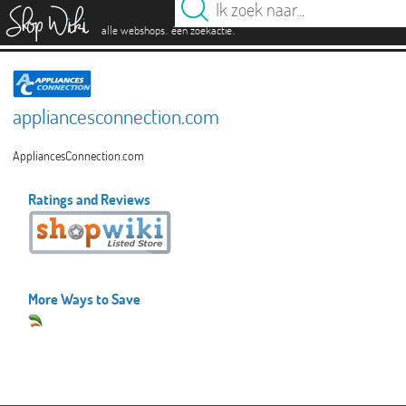
es
.
.
alle webshops
één zoekactie
appliancesconnection.com
AppliancesConnection.com
Ratings and Reviews
More Ways to Save