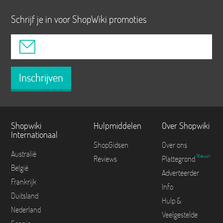
Schrijf je in voor ShopWiki promoties
Inschrijven
Shopwiki
Hulpmiddelen
Over Shopwiki
Internationaal
ShopGidsen
Over ons
Australië
Nieuw!
Reviews
Plattegrond
België
Adverteerder
Frankrijk
Info
Duitsland
Hulp &
Nederland
Veelgestelde