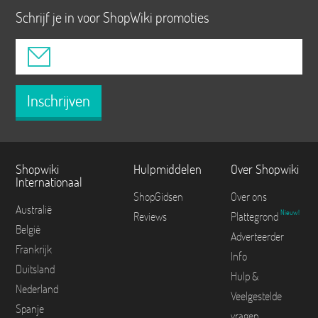
Schrijf je in voor ShopWiki promoties
Inschrijven
Shopwiki
Hulpmiddelen
Over Shopwiki
Internationaal
ShopGidsen
Over ons
Australië
Nieuw!
Reviews
Plattegrond
België
Adverteerder
Frankrijk
Info
Duitsland
Hulp &
Nederland
Veelgestelde
Spanje
vragen