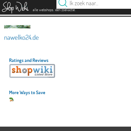
es
.
.
alle webshops
één zoekactie
nawelko24.de
Ratings and Reviews
More Ways to Save