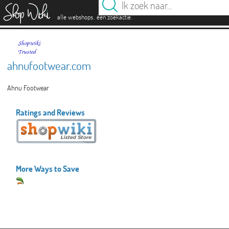
es
.
.
alle webshops
één zoekactie
ahnufootwear.com
Ahnu Footwear
Ratings and Reviews
More Ways to Save