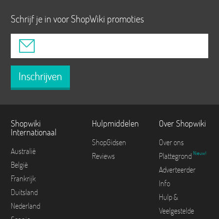
Schrijf je in voor ShopWiki promoties
Inschrijven
Shopwiki
Hulpmiddelen
Over Shopwiki
Internationaal
ShopGidsen
Over ons
Australië
Nieuw!
Reviews
Plattegrond
België
Adverteerder
Frankrijk
Info
Duitsland
Hulp &
Nederland
Veelgestelde