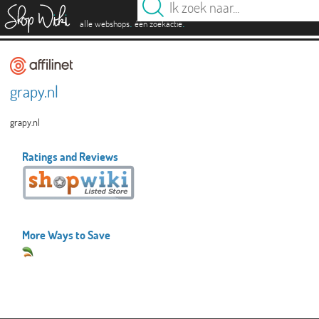
es
.
.
alle webshops
één zoekactie
grapy.nl
grapy.nl
Ratings and Reviews
More Ways to Save