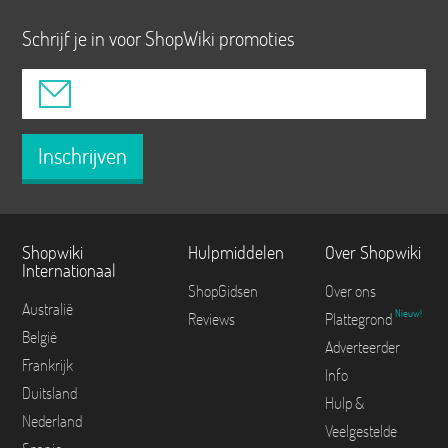
Schrijf je in voor ShopWiki promoties
Inschrijven
Shopwiki
Hulpmiddelen
Over Shopwiki
Internationaal
ShopGidsen
Over ons
Australië
Nieuw!
Reviews
Plattegrond
België
Adverteerder
Frankrijk
Info
Duitsland
Hulp &
Nederland
Veelgestelde