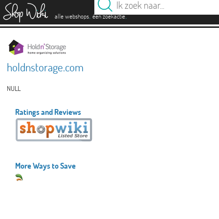
es
.
.
alle webshops
één zoekactie
holdnstorage.com
NULL
Ratings and Reviews
More Ways to Save