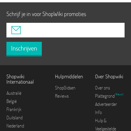
Schrijf je in voor ShopWiki promoties
Inschrijven
Shopwiki
Hulpmiddelen
Over Shopwiki
Internationaal
ShopGidsen
Over ons
Australië
Nieuw!
Reviews
Plattegrond
België
Adverteerder
Frankrijk
Info
Duitsland
Hulp &
Nederland
Veelgestelde