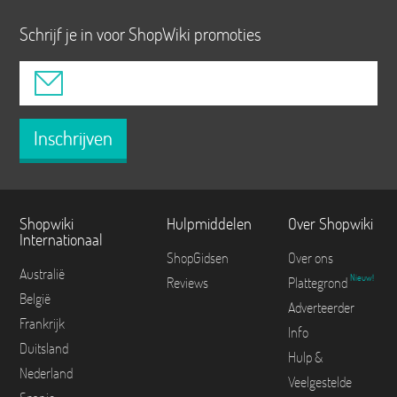
Schrijf je in voor ShopWiki promoties
Inschrijven
Shopwiki
Hulpmiddelen
Over Shopwiki
Internationaal
ShopGidsen
Over ons
Australië
Nieuw!
Reviews
Plattegrond
België
Adverteerder
Frankrijk
Info
Duitsland
Hulp &
Nederland
Veelgestelde