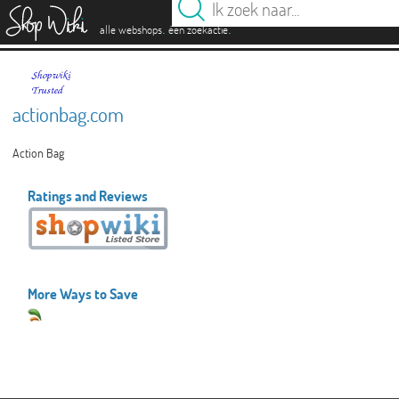
es
.
.
alle webshops
één zoekactie
actionbag.com
Action Bag
Ratings and Reviews
More Ways to Save