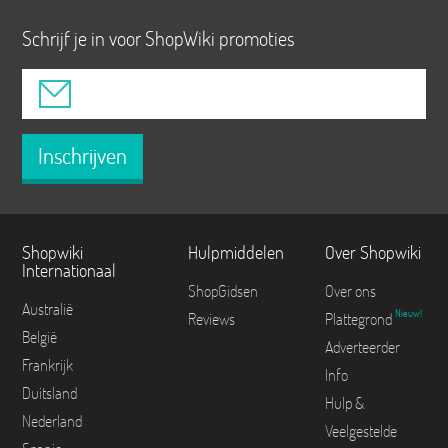
Schrijf je in voor ShopWiki promoties
Inschrijven
Shopwiki
Hulpmiddelen
Over Shopwiki
Internationaal
ShopGidsen
Over ons
Australië
Nieuw!
Reviews
Plattegrond
België
Adverteerder
Frankrijk
Info
Duitsland
Hulp &
Nederland
Veelgestelde