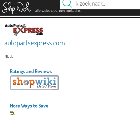
es
.
.
alle webshops
één zoekactie
autopartsexpress.com
NULL
Ratings and Reviews
More Ways to Save