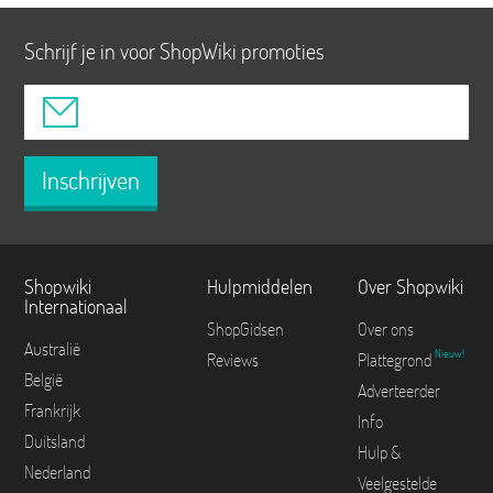
Schrijf je in voor ShopWiki promoties
Inschrijven
Shopwiki
Hulpmiddelen
Over Shopwiki
Internationaal
ShopGidsen
Over ons
Australië
Nieuw!
Reviews
Plattegrond
België
Adverteerder
Frankrijk
Info
Duitsland
Hulp &
Nederland
Veelgestelde