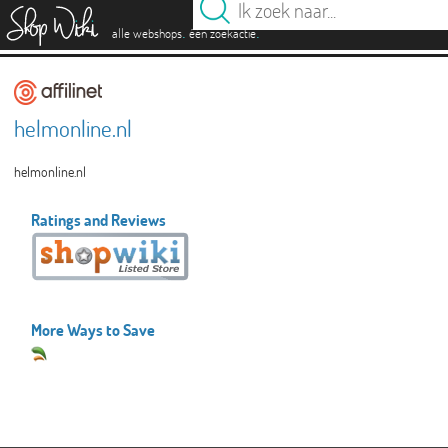
es
.
.
alle webshops
één zoekactie
helmonline.nl
helmonline.nl
Ratings and Reviews
More Ways to Save