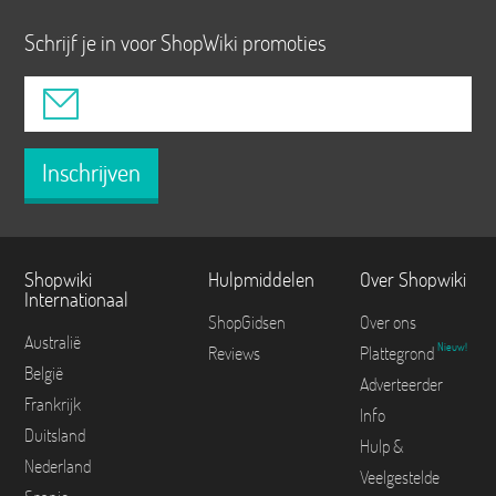
Schrijf je in voor ShopWiki promoties
Inschrijven
Shopwiki
Hulpmiddelen
Over Shopwiki
Internationaal
ShopGidsen
Over ons
Australië
Nieuw!
Reviews
Plattegrond
België
Adverteerder
Frankrijk
Info
Duitsland
Hulp &
Nederland
Veelgestelde