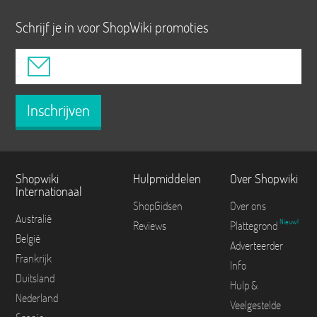
Schrijf je in voor ShopWiki promoties
Inschrijven
Shopwiki
Hulpmiddelen
Over Shopwiki
Internationaal
ShopGidsen
Over ons
Australië
Nieuw!
Reviews
Plattegrond
België
Adverteerder
Frankrijk
Info
Duitsland
Hulp &
Nederland
Veelgestelde