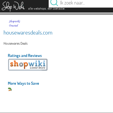
es
.
.
alle webshops
één zoekactie
housewaresdeals.com
Housewares Deals
Ratings and Reviews
More Ways to Save