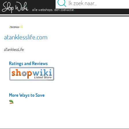
es
.
.
alle webshops
één zoekactie
atanklesslife.com
aTanklessLife
Ratings and Reviews
More Ways to Save