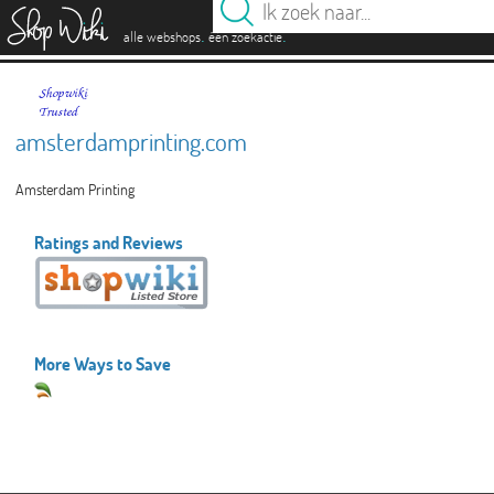
es
.
.
alle webshops
één zoekactie
amsterdamprinting.com
Amsterdam Printing
Ratings and Reviews
More Ways to Save