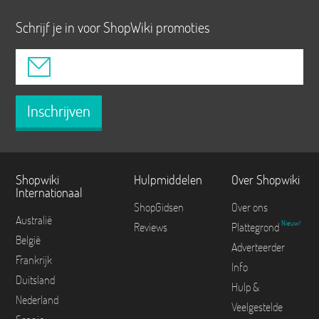
Schrijf je in voor ShopWiki promoties
Inschrijven
Shopwiki
Hulpmiddelen
Over Shopwiki
Internationaal
ShopGidsen
Over ons
Australië
Nieuw!
Reviews
Plattegrond
België
Adverteerder
Frankrijk
Info
Duitsland
Hulp &
Nederland
Veelgestelde