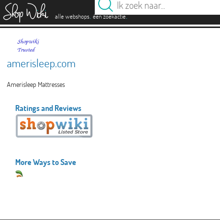
es
.
.
alle webshops
één zoekactie
amerisleep.com
Amerisleep Mattresses
Ratings and Reviews
More Ways to Save