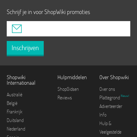
Schrijf je in voor ShopWiki promoties
Inschrijven
Shopwiki
Hulpmiddelen
Over Shopwiki
Internationaal
ShopGidsen
Over ons
Australië
Nieuw!
Reviews
Plattegrond
België
Adverteerder
Frankrijk
Info
Duitsland
Hulp &
Nederland
Veelgestelde