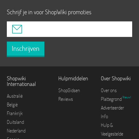
Schrijf je in voor ShopWiki promoties
Inschrijven
Shopwiki
Hulpmiddelen
Over Shopwiki
Internationaal
ShopGidsen
Over ons
Australië
Nieuw!
Reviews
Plattegrond
België
Adverteerder
Frankrijk
Info
Duitsland
Hulp &
Nederland
Veelgestelde