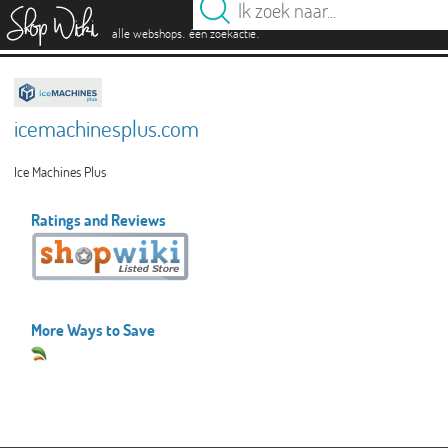
es
.
.
alle webshops
één zoekactie
icemachinesplus.com
Ice Machines Plus
Ratings and Reviews
More Ways to Save