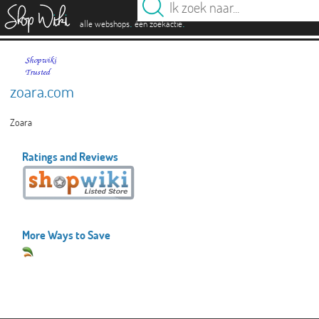
es
.
.
alle webshops
één zoekactie
zoara.com
Zoara
Ratings and Reviews
More Ways to Save