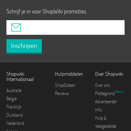
Schrijf je in voor ShopWiki promoties
Inschrijven
Shopwiki
Hulpmiddelen
Over Shopwiki
Internationaal
ShopGidsen
Over ons
Australië
Nieuw!
Reviews
Plattegrond
België
Adverteerder
Frankrijk
Info
Duitsland
Hulp &
Nederland
Veelgestelde