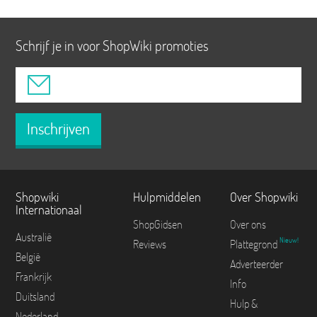
Schrijf je in voor ShopWiki promoties
Inschrijven
Shopwiki
Hulpmiddelen
Over Shopwiki
Internationaal
ShopGidsen
Over ons
Australië
Nieuw!
Reviews
Plattegrond
België
Adverteerder
Frankrijk
Info
Duitsland
Hulp &
Nederland